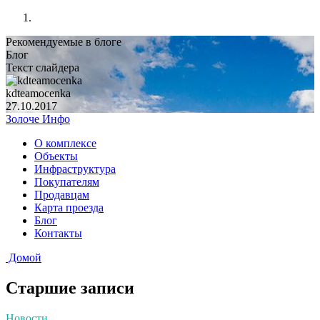
Рекомендуемые в блоге
Блог
Текст слайдера
kdteamocenka
27.10.2017
Золоче Инфо
О комплексе
Объекты
Инфраструктура
Покупателям
Продавцам
Карта проезда
Блог
Контакты
Домой
Старшие записи
Новости