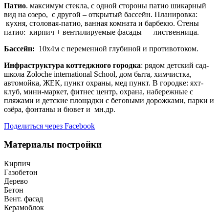
Патио
. максимум стекла, с одной стороны патио шикарный
вид на озеро, с другой – открытый бассейн. Планировка:
кухня, столовая-патио, ванная комната и барбекю. Стены
патио: кирпич + вентилируемые фасады — лиственница.
Бассейн:
10х4м с переменной глубиной и противотоком.
Инфраструктура коттеджного городка
: рядом детский сад-
школа Zoloche international School, дом быта, химчистка,
автомойка, ЖЕК, пункт охраны, мед пункт. В городке: яхт-
клуб, мини-маркет, фитнес центр, охрана, набережные с
пляжами и детские площадки с беговыми дорожками, парки и
озёра, фонтаны и бювет и мн.др.
Поделиться через Facebook
Материалы постройки
Кирпич
Газобетон
Дерево
Бетон
Вент. фасад
Керамоблок