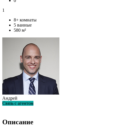
0
1
8+ комнаты
5 ванные
580 м²
Андрей
Связь с агентом
+38 (067) 208-37-38
Описание