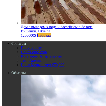
Дом с выходом к воде и бассейном в Золоче
Вишенки, Ukraine
1200000$
Продажа
Фильтры
Покупателям
Поиск объектов
Категория: Апартаменты
Тип: Аренды
Цена: Меньше чем $70,000
Объекты