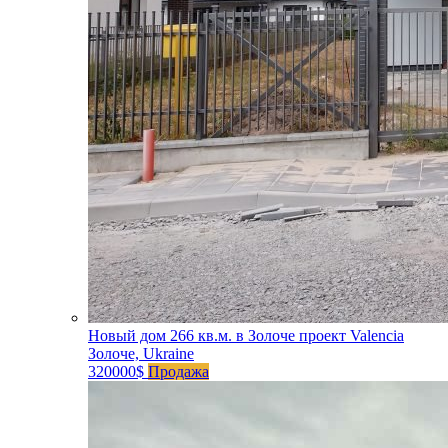
Новый дом 266 кв.м. в Золоче проект Valencia
Золоче, Ukraine
320000$
Продажа